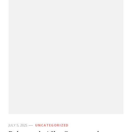
JULY 5, 2025
UNCATEGORIZED