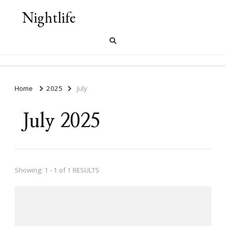
Nightlife
Home
2025
July
July 2025
Showing: 1 - 1 of 1 RESULTS