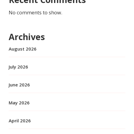
No comments to show.
Archives
August 2026
July 2026
June 2026
May 2026
April 2026