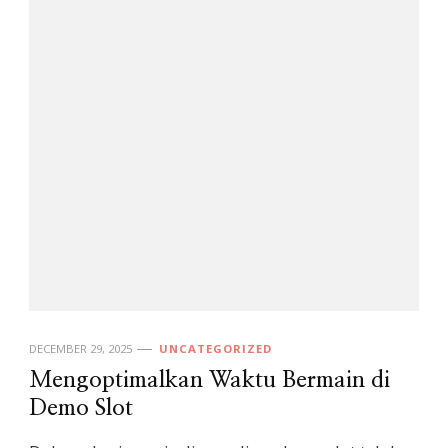
DECEMBER 29, 2025
UNCATEGORIZED
Mengoptimalkan Waktu Bermain di
Demo Slot