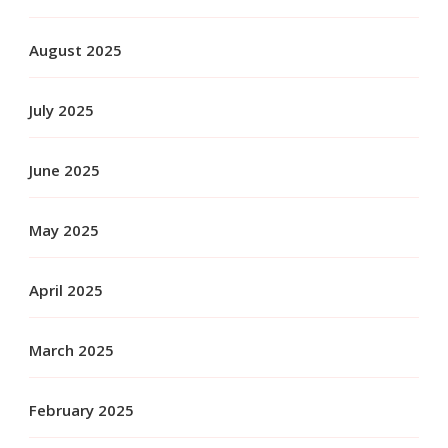
August 2025
July 2025
June 2025
May 2025
April 2025
March 2025
February 2025