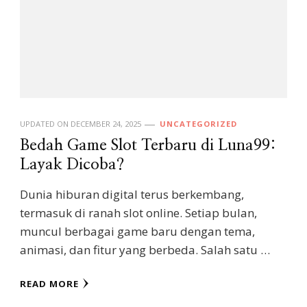
UPDATED ON
DECEMBER 24, 2025
UNCATEGORIZED
Bedah Game Slot Terbaru di Luna99:
Layak Dicoba?
Dunia hiburan digital terus berkembang,
termasuk di ranah slot online. Setiap bulan,
muncul berbagai game baru dengan tema,
animasi, dan fitur yang berbeda. Salah satu …
READ MORE