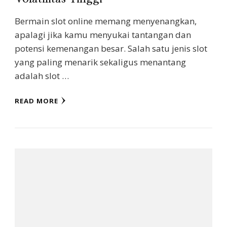
Bermain slot online memang menyenangkan,
apalagi jika kamu menyukai tantangan dan
potensi kemenangan besar. Salah satu jenis slot
yang paling menarik sekaligus menantang
adalah slot …
READ MORE