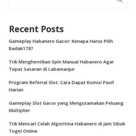
Recent Posts
Gameplay Habanero Gacor: Kenapa Harus Pilih
Badak178?
Trik Menghentikan Spin Manual Habanero Agar
Tepat Sasaran di Labamanjur
Program Referral Slot: Cara Dapat Komisi Pasif
Harian
Gameplay Slot Gacor yang Mengutamakan Peluang
Multiplier
Trik Mencari Celah Algoritma Habanero di Jam Sibuk
Togel Online