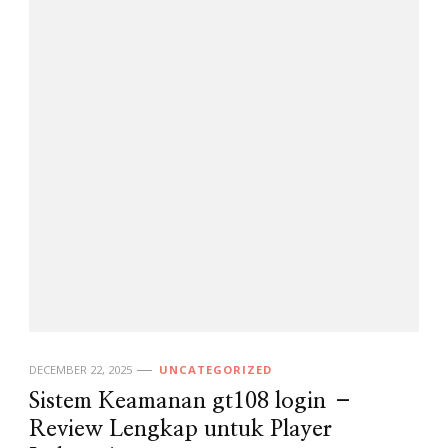
DECEMBER 22, 2025
UNCATEGORIZED
Sistem Keamanan gt108 login –
Review Lengkap untuk Player