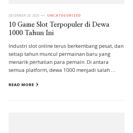
DECEMBER 23, 2025
UNCATEGORIZED
10 Game Slot Terpopuler di Dewa
1000 Tahun Ini
Industri slot online terus berkembang pesat, dan
setiap tahun muncul permainan baru yang
menarik perhatian para pemain. Di antara
semua platform, dewa 1000 menjadi salah …
READ MORE