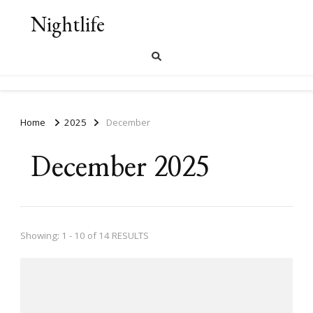
Nightlife
Home
2025
December
December 2025
Showing: 1 - 10 of 14 RESULTS