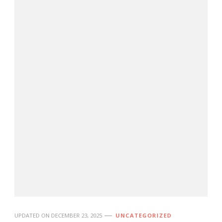
UPDATED ON
DECEMBER 23, 2025
UNCATEGORIZED