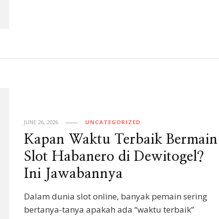
JUNE 26, 2026
UNCATEGORIZED
Kapan Waktu Terbaik Bermain
Slot Habanero di Dewitogel?
Ini Jawabannya
Dalam dunia slot online, banyak pemain sering
bertanya-tanya apakah ada “waktu terbaik”