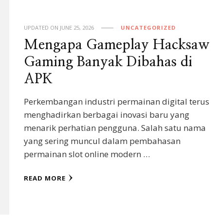
UPDATED ON
JUNE 25, 2026
UNCATEGORIZED
Mengapa Gameplay Hacksaw
Gaming Banyak Dibahas di
APK
Perkembangan industri permainan digital terus
menghadirkan berbagai inovasi baru yang
menarik perhatian pengguna. Salah satu nama
yang sering muncul dalam pembahasan
permainan slot online modern …
READ MORE