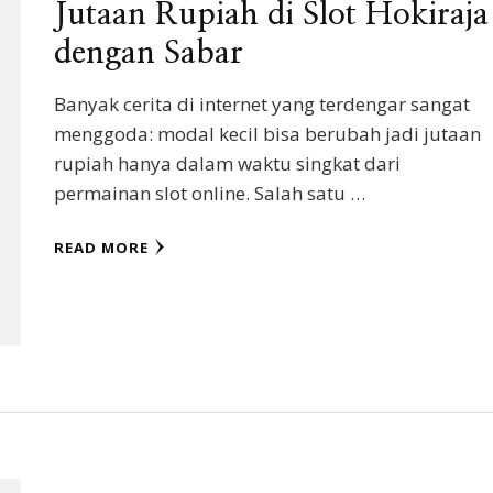
Jutaan Rupiah di Slot Hokiraja
dengan Sabar
Banyak cerita di internet yang terdengar sangat
menggoda: modal kecil bisa berubah jadi jutaan
rupiah hanya dalam waktu singkat dari
permainan slot online. Salah satu …
READ MORE