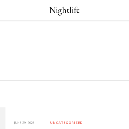
Nightlife
JUNE 29, 2026
UNCATEGORIZED