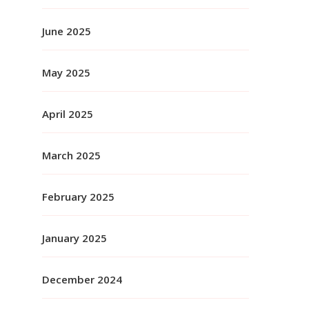
June 2025
May 2025
April 2025
March 2025
February 2025
January 2025
December 2024