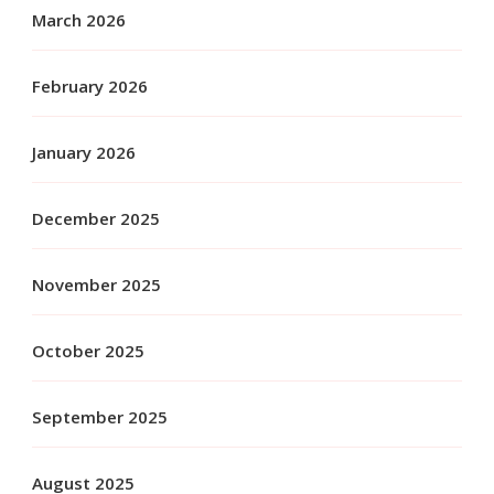
March 2026
February 2026
January 2026
December 2025
November 2025
October 2025
September 2025
August 2025