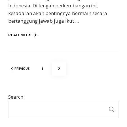
Indonesia. Di tengah perkembangan ini,
kesadaran akan pentingnya bermain secara
bertanggung jawab juga ikut …
READ MORE
Posts
PAGE
PAGE
1
2
PREVIOUS
pagination
Search
S