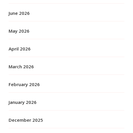
June 2026
May 2026
April 2026
March 2026
February 2026
January 2026
December 2025