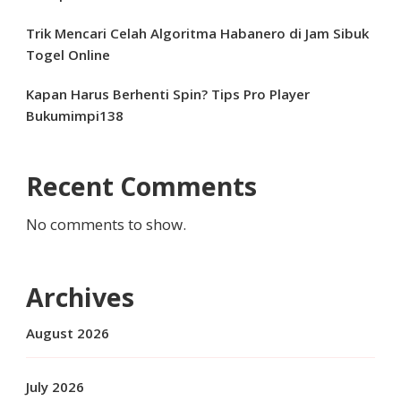
Trik Mencari Celah Algoritma Habanero di Jam Sibuk
Togel Online
Kapan Harus Berhenti Spin? Tips Pro Player
Bukumimpi138
Recent Comments
No comments to show.
Archives
August 2026
July 2026