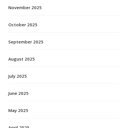
November 2025
October 2025
September 2025
August 2025
July 2025
June 2025
May 2025
April 2025