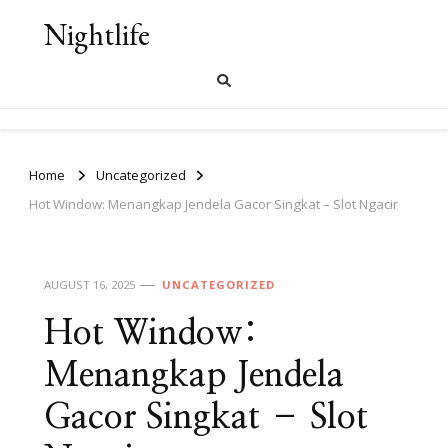
Nightlife
Home
Uncategorized
Hot Window: Menangkap Jendela Gacor Singkat – Slot Ngacir
AUGUST 16, 2025
UNCATEGORIZED
Hot Window:
Menangkap Jendela
Gacor Singkat – Slot