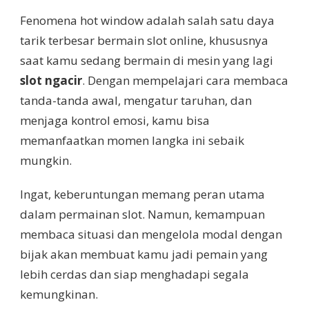
Fenomena hot window adalah salah satu daya
tarik terbesar bermain slot online, khususnya
saat kamu sedang bermain di mesin yang lagi
slot ngacir
. Dengan mempelajari cara membaca
tanda-tanda awal, mengatur taruhan, dan
menjaga kontrol emosi, kamu bisa
memanfaatkan momen langka ini sebaik
mungkin.
Ingat, keberuntungan memang peran utama
dalam permainan slot. Namun, kemampuan
membaca situasi dan mengelola modal dengan
bijak akan membuat kamu jadi pemain yang
lebih cerdas dan siap menghadapi segala
kemungkinan.