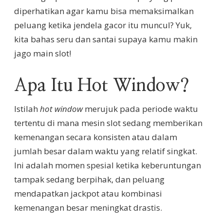
diperhatikan agar kamu bisa memaksimalkan
peluang ketika jendela gacor itu muncul? Yuk,
kita bahas seru dan santai supaya kamu makin
jago main slot!
Apa Itu Hot Window?
Istilah
hot window
merujuk pada periode waktu
tertentu di mana mesin slot sedang memberikan
kemenangan secara konsisten atau dalam
jumlah besar dalam waktu yang relatif singkat.
Ini adalah momen spesial ketika keberuntungan
tampak sedang berpihak, dan peluang
mendapatkan jackpot atau kombinasi
kemenangan besar meningkat drastis.