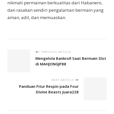
nikmati permainan berkualitas dari Habanero,
dan rasakan sendiri pengalaman bermain yang
aman, adil, dan memuaskan.
PREVIOUS ARTICLE
Mengelola Bankroll Saat Bermain Slot
di MAHJONGJP88
NEXT ARTICLE
Panduan Fitur Respin pada Four
Divine Beasts Juara228