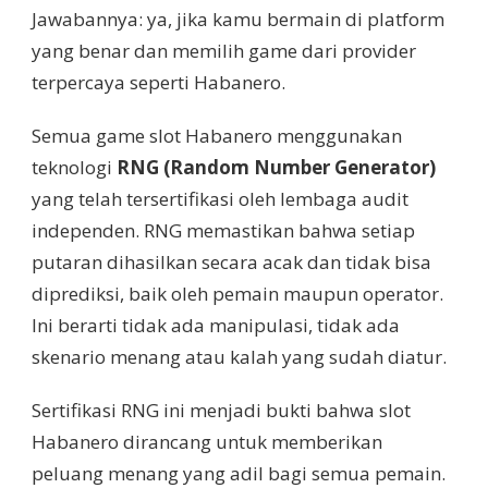
Jawabannya: ya, jika kamu bermain di platform
yang benar dan memilih game dari provider
terpercaya seperti Habanero.
Semua game slot Habanero menggunakan
teknologi
RNG (Random Number Generator)
yang telah tersertifikasi oleh lembaga audit
independen. RNG memastikan bahwa setiap
putaran dihasilkan secara acak dan tidak bisa
diprediksi, baik oleh pemain maupun operator.
Ini berarti tidak ada manipulasi, tidak ada
skenario menang atau kalah yang sudah diatur.
Sertifikasi RNG ini menjadi bukti bahwa slot
Habanero dirancang untuk memberikan
peluang menang yang adil bagi semua pemain.