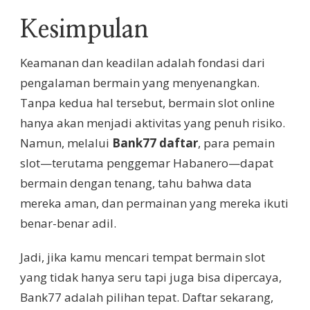
Kesimpulan
Keamanan dan keadilan adalah fondasi dari
pengalaman bermain yang menyenangkan.
Tanpa kedua hal tersebut, bermain slot online
hanya akan menjadi aktivitas yang penuh risiko.
Namun, melalui
Bank77 daftar
, para pemain
slot—terutama penggemar Habanero—dapat
bermain dengan tenang, tahu bahwa data
mereka aman, dan permainan yang mereka ikuti
benar-benar adil.
Jadi, jika kamu mencari tempat bermain slot
yang tidak hanya seru tapi juga bisa dipercaya,
Bank77 adalah pilihan tepat. Daftar sekarang,