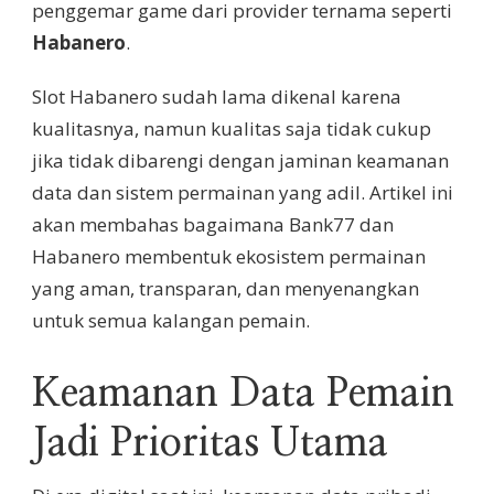
penggemar game dari provider ternama seperti
Habanero
.
Slot Habanero sudah lama dikenal karena
kualitasnya, namun kualitas saja tidak cukup
jika tidak dibarengi dengan jaminan keamanan
data dan sistem permainan yang adil. Artikel ini
akan membahas bagaimana Bank77 dan
Habanero membentuk ekosistem permainan
yang aman, transparan, dan menyenangkan
untuk semua kalangan pemain.
Keamanan Data Pemain
Jadi Prioritas Utama