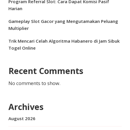
Program Referral Slot: Cara Dapat Komisi Pasif
Harian
Gameplay Slot Gacor yang Mengutamakan Peluang
Multiplier
Trik Mencari Celah Algoritma Habanero di Jam Sibuk
Togel Online
Recent Comments
No comments to show.
Archives
August 2026