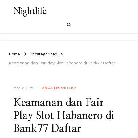
Nightlife
Home
Uncategorized
Keamanan dan Fair Play Slot Habanero di Bank77 Daftar
MAY 2, 2025
UNCATEGORIZED
Keamanan dan Fair
Play Slot Habanero di
Bank77 Daftar