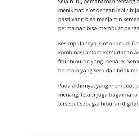
Selain itu, pemahaman tentang
menikmati slot dengan lebih bija
pasti yang bisa menjamin kem
permainan bisa membuat penga
Kesimpulannya, slot online di D
kombinasi antara kemudahan aks
fitur hiburan yang menarik. Se
bermain yang seru dan tidak m
Pada akhirnya, yang membuat pe
menang, tetapi juga bagaiman
tersebut sebagai hiburan digital