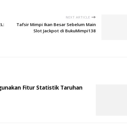
NEXT ARTICLE
L:
Tafsir Mimpi Ikan Besar Sebelum Main
Slot Jackpot di BukuMimpi138
nakan Fitur Statistik Taruhan