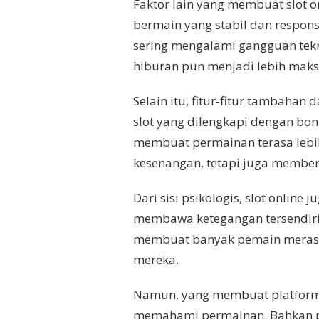
Faktor lain yang membuat slot o
bermain yang stabil dan respon
sering mengalami gangguan tekn
hiburan pun menjadi lebih mak
Selain itu, fitur-fitur tambaha
slot yang dilengkapi dengan bonus
membuat permainan terasa lebih 
kesenangan, tetapi juga memberi
Dari sisi psikologis, slot online
membawa ketegangan tersendiri k
membuat banyak pemain merasa
mereka.
Namun, yang membuat platform 
memahami permainan. Bahkan pe