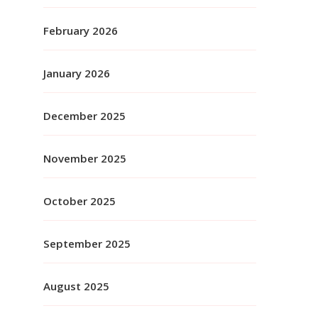
February 2026
January 2026
December 2025
November 2025
October 2025
September 2025
August 2025