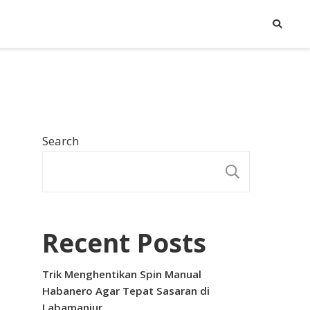
Search
SEARCH
Recent Posts
Trik Menghentikan Spin Manual
Habanero Agar Tepat Sasaran di
Labamanjur