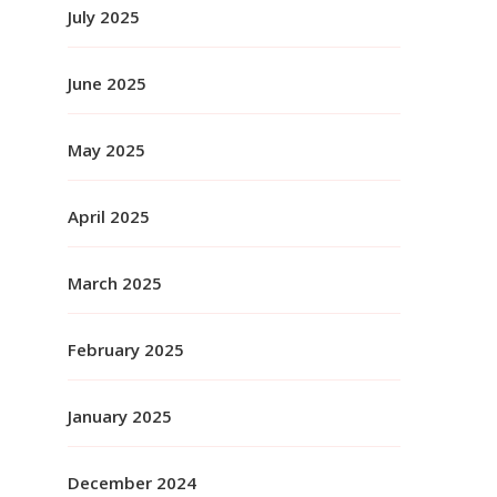
July 2025
June 2025
May 2025
April 2025
March 2025
February 2025
January 2025
December 2024