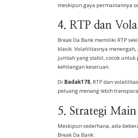
meskipun gaya permainannya s
4. RTP dan Volat
Break Da Bank memiliki RTP seki
klasik. Volatilitasnya menenga
jumlah yang stabil, cocok untuk
kehilangan keseruan.
Di
Badak178
, RTP dan volatili
peluang menang lebih transpara
5. Strategi Main
Meskipun sederhana, ada beber
Break Da Bank: