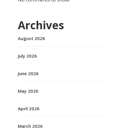
Archives
August 2026
July 2026
June 2026
May 2026
April 2026
March 2026