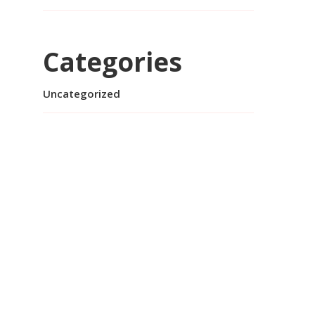
Categories
Uncategorized