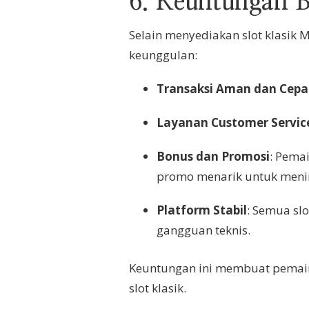
6. Keuntungan 
Selain menyediakan slot klasik 
keunggulan:
Transaksi Aman dan Cepa
Layanan Customer Servic
Bonus dan Promosi
: Pema
promo menarik untuk meni
Platform Stabil
: Semua slo
gangguan teknis.
Keuntungan ini membuat pemai
slot klasik.