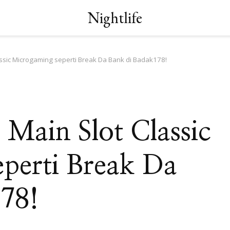
Nightlife
assic Microgaming seperti Break Da Bank di Badak178!
 Main Slot Classic
perti Break Da
78!