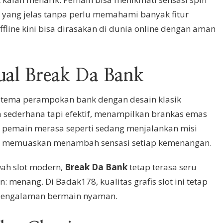
yang jelas tanpa perlu memahami banyak fitur
ffline kini bisa dirasakan di dunia online dengan aman
ual Break Da Bank
 tema perampokan bank dengan desain klasik
 sederhana tapi efektif, menampilkan brankas emas
pemain merasa seperti sedang menjalankan misi
api memuaskan menambah sensasi setiap kemenangan.
ah slot modern,
Break Da Bank
tetap terasa seru
: menang. Di Badak178, kualitas grafis slot ini tetap
 pengalaman bermain nyaman.