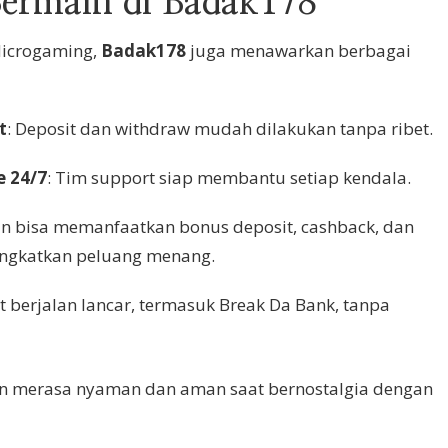
Bermain di Badak178
Microgaming,
Badak178
juga menawarkan berbagai
t
: Deposit dan withdraw mudah dilakukan tanpa ribet.
e 24/7
: Tim support siap membantu setiap kendala.
in bisa memanfaatkan bonus deposit, cashback, dan
ngkatkan peluang menang.
t berjalan lancar, termasuk Break Da Bank, tanpa
n merasa nyaman dan aman saat bernostalgia dengan