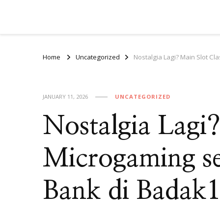
Home
Uncategorized
Nostalgia Lagi? Main Slot Cl
JANUARY 11, 2026
UNCATEGORIZED
Nostalgia Lagi?
Microgaming se
Bank di Badak1