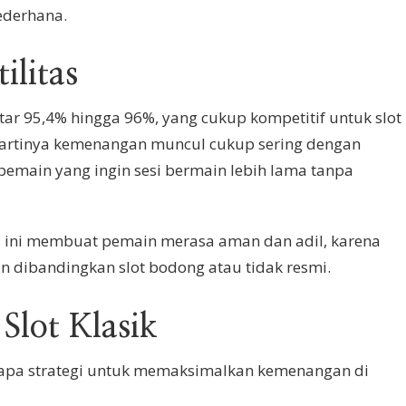
ederhana.
ilitas
tar 95,4% hingga 96%, yang cukup kompetitif untuk slot
h, artinya kemenangan muncul cukup sering dengan
 pemain yang ingin sesi bermain lebih lama tanpa
tas ini membuat pemain merasa aman dan adil, karena
n dibandingkan slot bodong atau tidak resmi.
 Slot Klasik
apa strategi untuk memaksimalkan kemenangan di