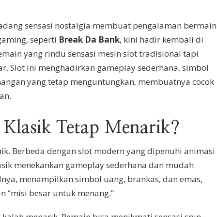
rkadang sensasi nostalgia membuat pengalaman bermain
ogaming, seperti
Break Da Bank
, kini hadir kembali di
in yang rindu sensasi mesin slot tradisional tapi
ar. Slot ini menghadirkan gameplay sederhana, simbol
emenangan yang tetap menguntungkan, membuatnya cocok
an.
 Klasik Tetap Menarik?
 unik. Berbeda dengan slot modern yang dipenuhi animasi
 klasik menekankan gameplay sederhana dan mudah
alnya, menampilkan simbol uang, brankas, dan emas,
n “misi besar untuk menang.”
idak kalah menarik. Pemain bisa menikmati sensasi spin