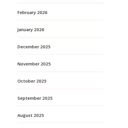
February 2026
January 2026
December 2025
November 2025
October 2025
September 2025
August 2025