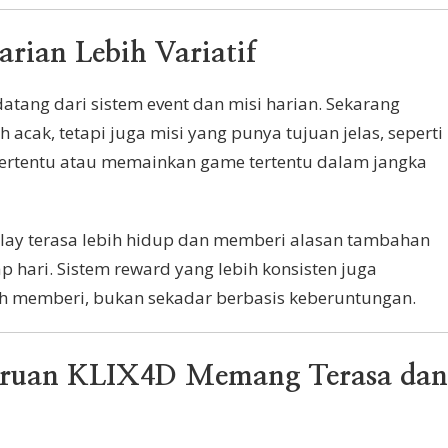
arian Lebih Variatif
tang dari sistem event dan misi harian. Sekarang
 acak, tetapi juga misi yang punya tujuan jelas, seperti
tertentu atau memainkan game tertentu dalam jangka
y terasa lebih hidup dan memberi alasan tambahan
p hari. Sistem reward yang lebih konsisten juga
h memberi, bukan sekadar berbasis keberuntungan.
aruan KLIX4D Memang Terasa dan