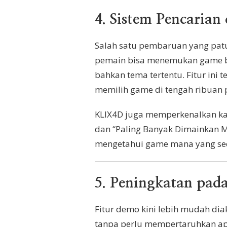
4. Sistem Pencarian
Salah satu pembaruan yang patu
pemain bisa menemukan game berda
bahkan tema tertentu. Fitur ini
memilih game di tengah ribuan p
KLIX4D juga memperkenalkan kate
dan “Paling Banyak Dimainkan Mi
mengetahui game mana yang sed
5. Peningkatan pad
Fitur demo kini lebih mudah d
tanpa perlu mempertaruhkan apa p