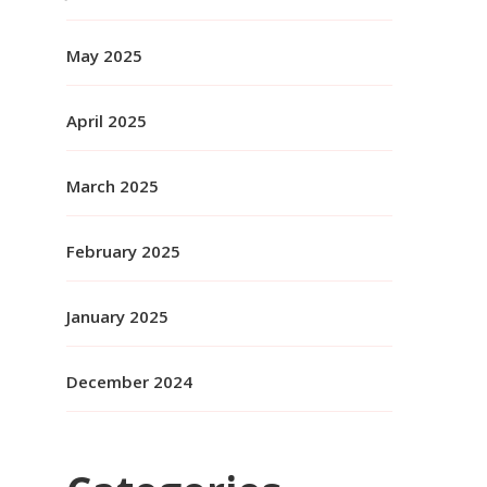
May 2025
April 2025
March 2025
February 2025
January 2025
December 2024