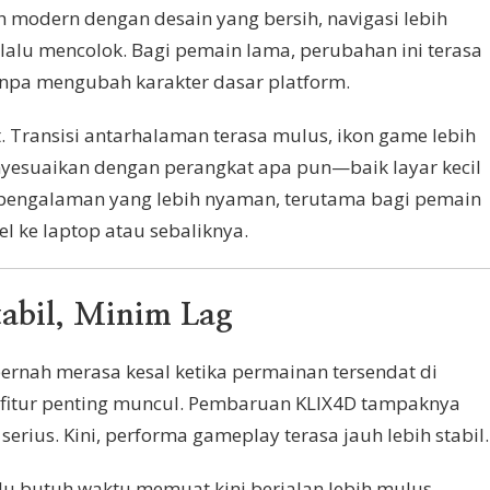
ih modern dengan desain yang bersih, navigasi lebih
rlalu mencolok. Bagi pemain lama, perubahan ini terasa
npa mengubah karakter dasar platform.
 Transisi antarhalaman terasa mulus, ikon game lebih
yesuaikan dengan perangkat apa pun—baik layar kecil
pengalaman yang lebih nyaman, terutama bagi pemain
l ke laptop atau sebaliknya.
tabil, Minim Lag
ernah merasa kesal ketika permainan tersendat di
 fitur penting muncul. Pembaruan KLIX4D tampaknya
erius. Kini, performa gameplay terasa jauh lebih stabil.
ulu butuh waktu memuat kini berjalan lebih mulus.