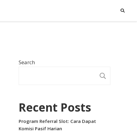
Search
SEARCH
Recent Posts
Program Referral Slot: Cara Dapat
Komisi Pasif Harian