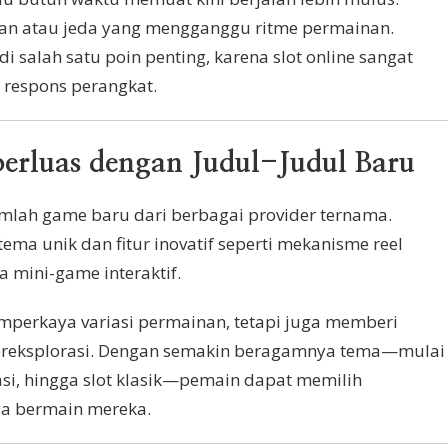
gan atau jeda yang mengganggu ritme permainan.
i salah satu poin penting, karena slot online sangat
 respons perangkat.
perluas dengan Judul-Judul Baru
lah game baru dari berbagai provider ternama.
a unik dan fitur inovatif seperti mekanisme reel
a mini-game interaktif.
perkaya variasi permainan, tetapi juga memberi
ereksplorasi. Dengan semakin beragamnya tema—mulai
tasi, hingga slot klasik—pemain dapat memilih
a bermain mereka.