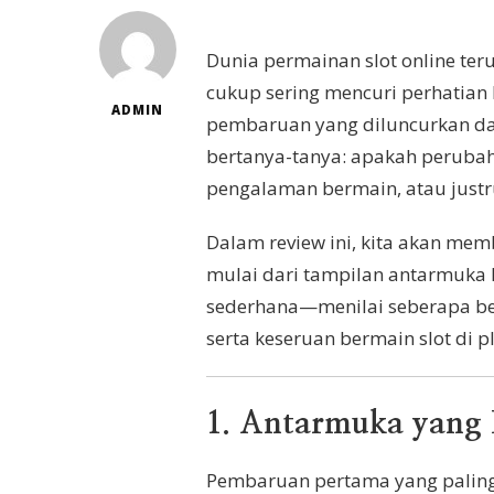
Dunia permainan slot online ter
cukup sering mencuri perhatian
ADMIN
pembaruan yang diluncurkan da
bertanya-tanya: apakah peruba
pengalaman bermain, atau justr
Dalam review ini, kita akan me
mulai dari tampilan antarmuka 
sederhana—menilai seberapa be
serta keseruan bermain slot di p
1. Antarmuka yang 
Pembaruan pertama yang paling