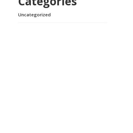
Categories
Uncategorized