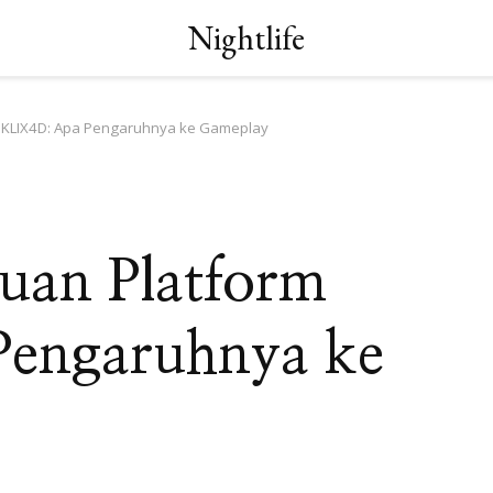
Nightlife
 KLIX4D: Apa Pengaruhnya ke Gameplay
uan Platform
engaruhnya ke