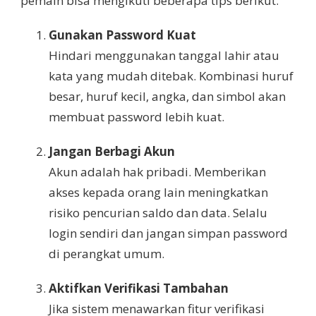
pemain bisa mengikuti beberapa tips berikut:
Gunakan Password Kuat
Hindari menggunakan tanggal lahir atau
kata yang mudah ditebak. Kombinasi huruf
besar, huruf kecil, angka, dan simbol akan
membuat password lebih kuat.
Jangan Berbagi Akun
Akun adalah hak pribadi. Memberikan
akses kepada orang lain meningkatkan
risiko pencurian saldo dan data. Selalu
login sendiri dan jangan simpan password
di perangkat umum.
Aktifkan Verifikasi Tambahan
Jika sistem menawarkan fitur verifikasi