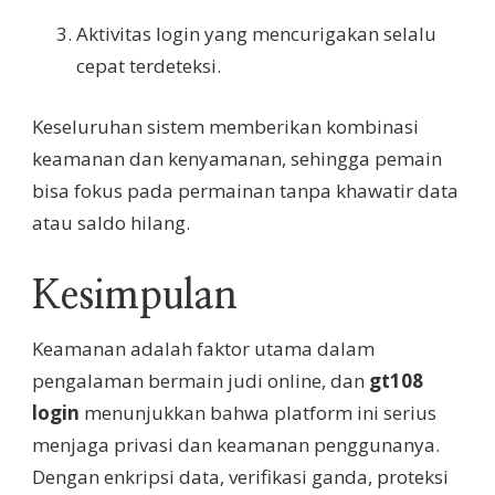
Aktivitas login yang mencurigakan selalu
cepat terdeteksi.
Keseluruhan sistem memberikan kombinasi
keamanan dan kenyamanan, sehingga pemain
bisa fokus pada permainan tanpa khawatir data
atau saldo hilang.
Kesimpulan
Keamanan adalah faktor utama dalam
pengalaman bermain judi online, dan
gt108
login
menunjukkan bahwa platform ini serius
menjaga privasi dan keamanan penggunanya.
Dengan enkripsi data, verifikasi ganda, proteksi