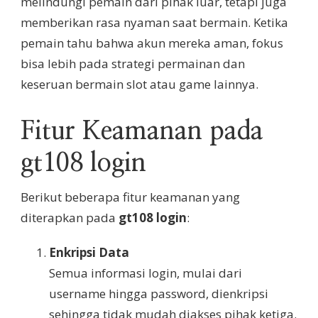
melindungi pemain dari pihak luar, tetapi juga
memberikan rasa nyaman saat bermain. Ketika
pemain tahu bahwa akun mereka aman, fokus
bisa lebih pada strategi permainan dan
keseruan bermain slot atau game lainnya.
Fitur Keamanan pada
gt108 login
Berikut beberapa fitur keamanan yang
diterapkan pada
gt108 login
:
Enkripsi Data
Semua informasi login, mulai dari
username hingga password, dienkripsi
sehingga tidak mudah diakses pihak ketiga.