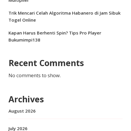
Trik Mencari Celah Algoritma Habanero di Jam Sibuk
Togel Online
Kapan Harus Berhenti Spin? Tips Pro Player
Bukumimpi138
Recent Comments
No comments to show.
Archives
August 2026
July 2026