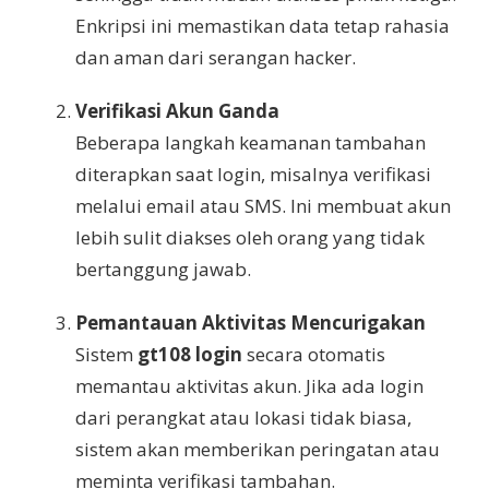
Enkripsi ini memastikan data tetap rahasia
dan aman dari serangan hacker.
Verifikasi Akun Ganda
Beberapa langkah keamanan tambahan
diterapkan saat login, misalnya verifikasi
melalui email atau SMS. Ini membuat akun
lebih sulit diakses oleh orang yang tidak
bertanggung jawab.
Pemantauan Aktivitas Mencurigakan
Sistem
gt108 login
secara otomatis
memantau aktivitas akun. Jika ada login
dari perangkat atau lokasi tidak biasa,
sistem akan memberikan peringatan atau
meminta verifikasi tambahan.