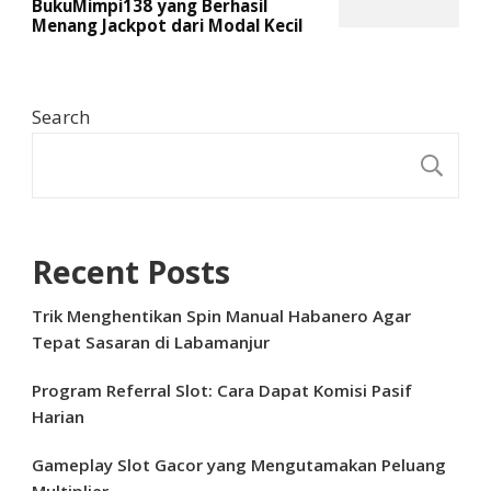
BukuMimpi138 yang Berhasil
Menang Jackpot dari Modal Kecil
Search
S
Recent Posts
Trik Menghentikan Spin Manual Habanero Agar
Tepat Sasaran di Labamanjur
Program Referral Slot: Cara Dapat Komisi Pasif
Harian
Gameplay Slot Gacor yang Mengutamakan Peluang
Multiplier