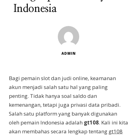
Indonesia
ADMIN
Bagi pemain slot dan judi online, keamanan
akun menjadi salah satu hal yang paling
penting. Tidak hanya soal saldo dan
kemenangan, tetapi juga privasi data pribadi.
Salah satu platform yang banyak digunakan
oleh pemain Indonesia adalah
gt108
. Kali ini kita
akan membahas secara lengkap tentang
gt108