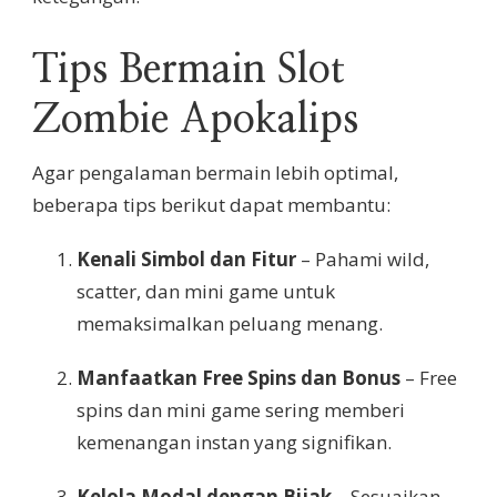
Tips Bermain Slot
Zombie Apokalips
Agar pengalaman bermain lebih optimal,
beberapa tips berikut dapat membantu:
Kenali Simbol dan Fitur
– Pahami wild,
scatter, dan mini game untuk
memaksimalkan peluang menang.
Manfaatkan Free Spins dan Bonus
– Free
spins dan mini game sering memberi
kemenangan instan yang signifikan.
Kelola Modal dengan Bijak
– Sesuaikan