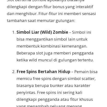
dilengkapi dengan fitur bonus yang interaktif
dan menghibur. Fitur-fitur ini memberi sensasi
tambahan saat memutar gulungan:
Simbol Liar (Wild) Zombie
– Simbol ini
bisa menggantikan simbol lain untuk
membentuk kombinasi kemenangan.
Beberapa slot juga memberi pengganda
ketika wild muncul di gulungan tertentu.
Free Spins Bertahan Hidup
– Pemain bisa
memicu free spins dengan simbol scatter,
biasanya berupa bunker atau karakter
penyintas. Free spins ini sering kali
dilengkapi pengganda atau fitur khusus
yang menambah peluang menang.