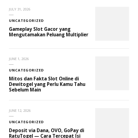
JULY 31, 2026
UNCATEGORIZED
Gameplay Slot Gacor yang
Mengutamakan Peluang Multiplier
JUNE 1, 2026
UNCATEGORIZED
Mitos dan Fakta Slot Online di
Dewitogel yang Perlu Kamu Tahu
Sebelum Main
JUNE 12, 2026
UNCATEGORIZED
Deposit via Dana, OVO, GoPay di
RatuTogel — Cara Tercepat Isi