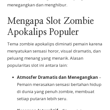
menegangkan dan menghibur.
Mengapa Slot Zombie
Apokalips Populer
Tema zombie apokalips diminati pemain karena
menyatukan sensasi horor, visual dramatis, dan
peluang menang yang menarik. Alasan
popularitas slot ini antara lain:
Atmosfer Dramatis dan Menegangkan
–
Pemain merasakan sensasi bertahan hidup
di dunia yang penuh zombie, membuat
setiap putaran lebih seru.