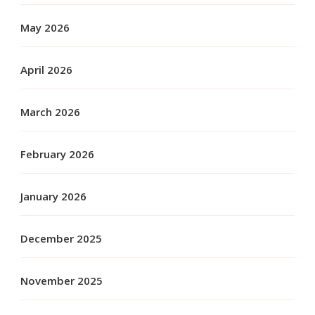
May 2026
April 2026
March 2026
February 2026
January 2026
December 2025
November 2025