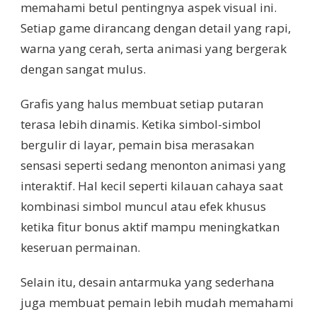
memahami betul pentingnya aspek visual ini.
Setiap game dirancang dengan detail yang rapi,
warna yang cerah, serta animasi yang bergerak
dengan sangat mulus.
Grafis yang halus membuat setiap putaran
terasa lebih dinamis. Ketika simbol-simbol
bergulir di layar, pemain bisa merasakan
sensasi seperti sedang menonton animasi yang
interaktif. Hal kecil seperti kilauan cahaya saat
kombinasi simbol muncul atau efek khusus
ketika fitur bonus aktif mampu meningkatkan
keseruan permainan.
Selain itu, desain antarmuka yang sederhana
juga membuat pemain lebih mudah memahami