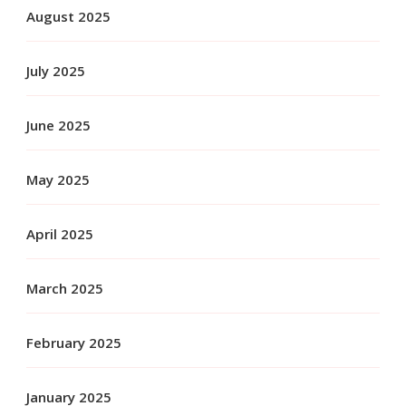
August 2025
July 2025
June 2025
May 2025
April 2025
March 2025
February 2025
January 2025