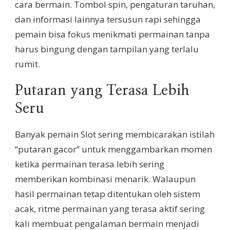
cara bermain. Tombol spin, pengaturan taruhan,
dan informasi lainnya tersusun rapi sehingga
pemain bisa fokus menikmati permainan tanpa
harus bingung dengan tampilan yang terlalu
rumit.
Putaran yang Terasa Lebih
Seru
Banyak pemain Slot sering membicarakan istilah
“putaran gacor” untuk menggambarkan momen
ketika permainan terasa lebih sering
memberikan kombinasi menarik. Walaupun
hasil permainan tetap ditentukan oleh sistem
acak, ritme permainan yang terasa aktif sering
kali membuat pengalaman bermain menjadi