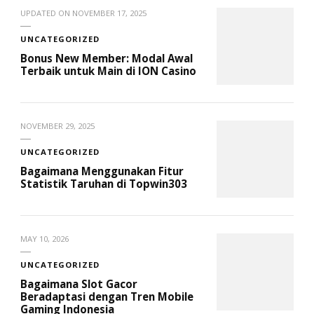
UPDATED ON
NOVEMBER 17, 2025
UNCATEGORIZED
Bonus New Member: Modal Awal
Terbaik untuk Main di ION Casino
NOVEMBER 29, 2025
UNCATEGORIZED
Bagaimana Menggunakan Fitur
Statistik Taruhan di Topwin303
MAY 10, 2026
UNCATEGORIZED
Bagaimana Slot Gacor
Beradaptasi dengan Tren Mobile
Gaming Indonesia