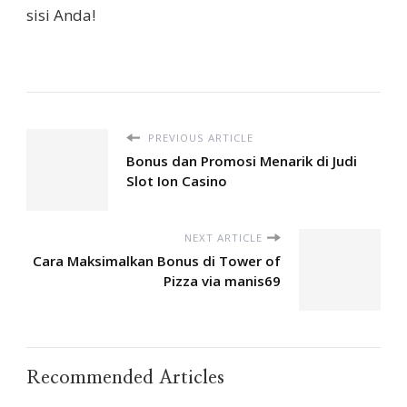
sisi Anda!
PREVIOUS ARTICLE
Bonus dan Promosi Menarik di Judi
Slot Ion Casino
NEXT ARTICLE
Cara Maksimalkan Bonus di Tower of
Pizza via manis69
Recommended Articles