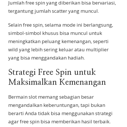
Jumlah free spin yang diberikan bisa bervariasi,
tergantung jumlah scatter yang muncul.
Selain free spin, selama mode ini berlangsung,
simbol-simbol khusus bisa muncul untuk
meningkatkan peluang kemenangan, seperti
wild yang lebih sering keluar atau multiplier
yang bisa menggandakan hadiah.
Strategi Free Spin untuk
Maksimalkan Kemenangan
Bermain slot memang sebagian besar
mengandalkan keberuntungan, tapi bukan
berarti Anda tidak bisa menggunakan strategi
agar free spin bisa memberikan hasil terbaik.