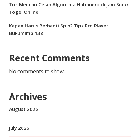
Trik Mencari Celah Algoritma Habanero di Jam Sibuk
Togel Online
Kapan Harus Berhenti Spin? Tips Pro Player
Bukumimpi138
Recent Comments
No comments to show.
Archives
August 2026
July 2026