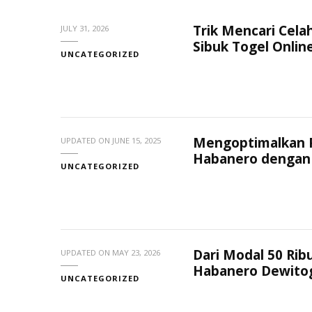
Trik Mencari Cela
JULY 31, 2026
Sibuk Togel Onlin
UNCATEGORIZED
Mengoptimalkan 
UPDATED ON
JUNE 15, 2025
Habanero dengan 
UNCATEGORIZED
Dari Modal 50 Ribu
UPDATED ON
MAY 23, 2026
Habanero Dewito
UNCATEGORIZED