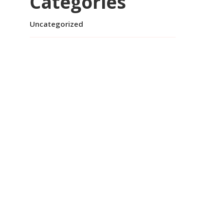
Categories
Uncategorized