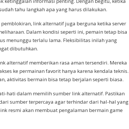
 ketinggalan informasi penting. Dengan begitu, ketika
 sudah tahu langkah apa yang harus dilakukan.
i pemblokiran, link alternatif juga berguna ketika server
iharaan. Dalam kondisi seperti ini, pemain tetap bisa
 menunggu terlalu lama. Fleksibilitas inilah yang
ngat dibutuhkan.
ink alternatif memberikan rasa aman tersendiri. Mereka
akses ke permainan favorit hanya karena kendala teknis.
 aktivitas bermain bisa tetap berjalan seperti biasa.
i-hati dalam memilih sumber link alternatif. Pastikan
ari sumber terpercaya agar terhindar dari hal-hal yang
 link resmi akan membuat pengalaman bermain game