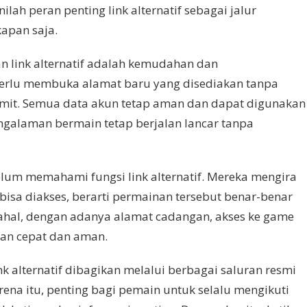
nilah peran penting link alternatif sebagai jalur
apan saja.
link alternatif adalah kemudahan dan
perlu membuka alamat baru yang disediakan tanpa
mit. Semua data akun tetap aman dan dapat digunakan
engalaman bermain tetap berjalan lancar tanpa
um memahami fungsi link alternatif. Mereka mengira
 bisa diakses, berarti permainan tersebut benar-benar
dahal, dengan adanya alamat cadangan, akses ke game
gan cepat dan aman.
k alternatif dibagikan melalui berbagai saluran resmi
ena itu, penting bagi pemain untuk selalu mengikuti