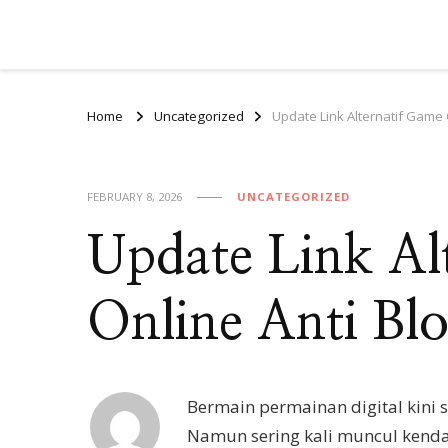
Home
Uncategorized
Update Link Alternatif Game O
FEBRUARY 8, 2026
UNCATEGORIZED
Update Link Al
Online Anti Blo
Bermain permainan digital kini
Namun sering kali muncul kenda