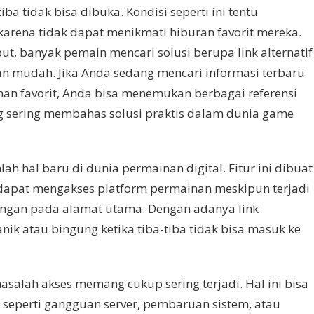
ba tidak bisa dibuka. Kondisi seperti ini tentu
rena tidak dapat menikmati hiburan favorit mereka.
t, banyak pemain mencari solusi berupa link alternatif
an mudah. Jika Anda sedang mencari informasi terbaru
an favorit, Anda bisa menemukan berbagai referensi
 sering membahas solusi praktis dalam dunia game
lah hal baru di dunia permainan digital. Fitur ini dibuat
apat mengakses platform permainan meskipun terjadi
ingan pada alamat utama. Dengan adanya link
nik atau bingung ketika tiba-tiba tidak bisa masuk ke
salah akses memang cukup sering terjadi. Hal ini bisa
 seperti gangguan server, pembaruan sistem, atau