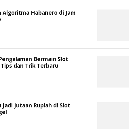
h Algoritma Habanero di Jam
e
Pengalaman Bermain Slot
Tips dan Trik Terbaru
 Jadi Jutaan Rupiah di Slot
gel